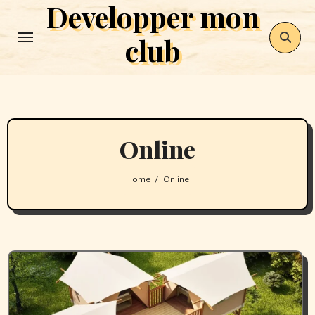
Developper mon
Skip
to
club
content
Online
Home
Online