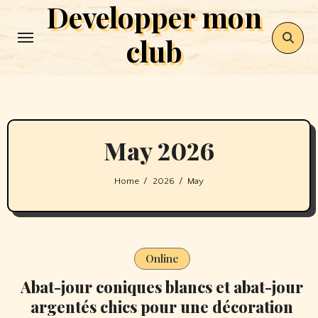
Developper mon
Skip
to
club
content
May 2026
Home
2026
May
Online
Abat-jour coniques blancs et abat-jour
argentés chics pour une décoration